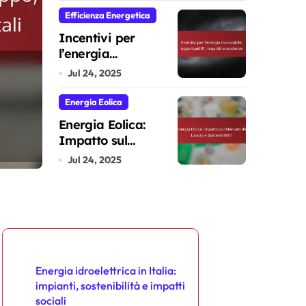
incentivi e
Efficienza Energetica
normative
Incentivi per
l’energia
Rete elettrica intell
rinnovabile:
Jul 24, 2025
opportunità,
requisiti e scadenze
funzionalità, benefi
Energia Eolica
Energia Eolica:
e
implementazione
Impatto sul
Giulia Manfredi
Jul 30, 2025
Mercato del Lavoro
Jul 24, 2025
e Sostenibilità
Scopri un post casuale
Energia idroelettrica in Italia:
impianti, sostenibilità e impatti
sociali