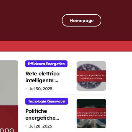
Homepage
Efficienza Energetica
Efficienza Energetica
Rete elettrica
intelligente:
funzionalità,
Jul 30, 2025
benefici e
implementazione
Tecnologie Rinnovabili
Politiche
energetiche
italiane: obiettivi di
Jul 28, 2025
sostenibilità,