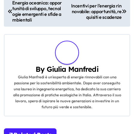
P
Energia oceanica: oppor
Incentivi per l’energia rin
tunità di sviluppo, tecnol
o
novabile: opportunità, re
ogie emergenti e sfide a
quisiti e scadenze
mbientali
s
t
n
a
By
Giulia Manfredi
v
Giulia Manfredi è un'esperta di energie rinnovabili con una
passione per la sostenibilità ambientale. Dopo aver conseguito
i
una laurea in ingegneria energetica, ha dedicato la sua carriera
alla promozione di pratiche ecologiche in Italia. Attraverso il suo
g
lavoro, spera di ispirare le nuove generazioni a investire in un
futuro più verde e sostenibile.
a
t