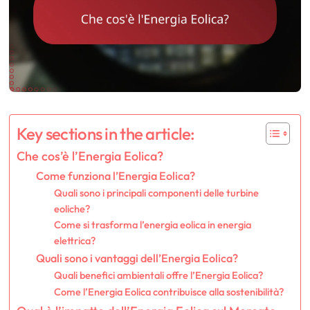
Key sections in the article:
Che cos’è l’Energia Eolica?
Come funziona l’Energia Eolica?
Quali sono i principali componenti delle turbine
eoliche?
Come si trasforma l’energia eolica in energia
elettrica?
Quali sono i vantaggi dell’Energia Eolica?
Quali benefici ambientali offre l’Energia Eolica?
Come l’Energia Eolica contribuisce alla sostenibilità?