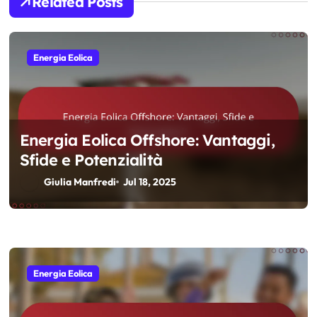
i
Related Posts
o
n
Energia Eolica
Energia Eolica Offshore: Vantaggi,
Sfide e Potenzialità
Giulia Manfredi
Jul 18, 2025
Energia Eolica