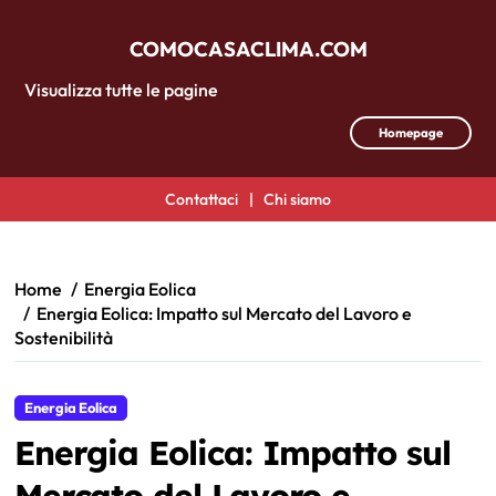
COMOCASACLIMA.COM
Visualizza tutte le pagine
Homepage
Contattaci
|
Chi siamo
Skip
to
content
Home
Energia Eolica
Energia Eolica: Impatto sul Mercato del Lavoro e
Sostenibilità
Energia Eolica
Energia Eolica: Impatto sul
Mercato del Lavoro e